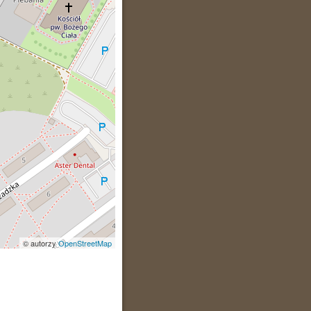
© autorzy
OpenStreetMap