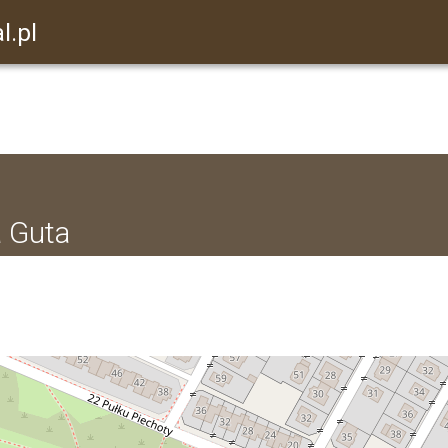
l.pl
a Guta