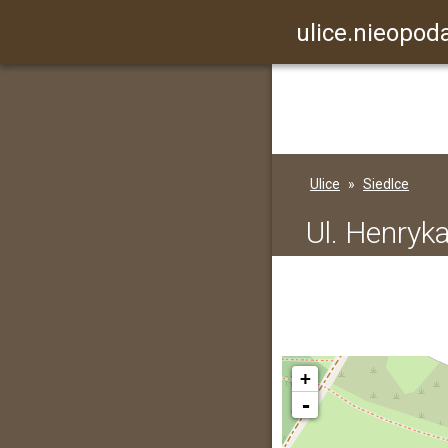
ulice.nieopoda
Ulice
Siedlce
Ul. Henryk
+
-