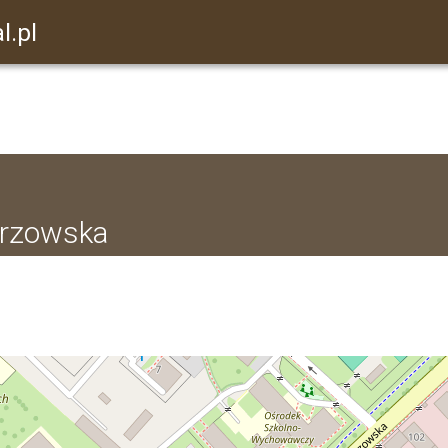
l.pl
erzowska