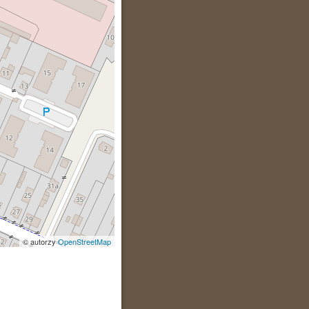
© autorzy
OpenStreetMap