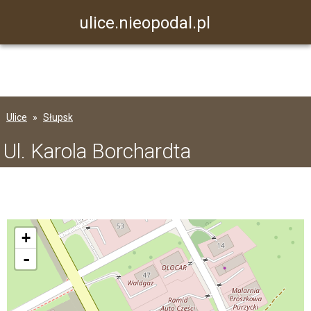
ulice.nieopodal.pl
Ulice
Słupsk
Ul. Karola Borchardta
+
-