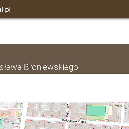
l.pl
ysława Broniewskiego