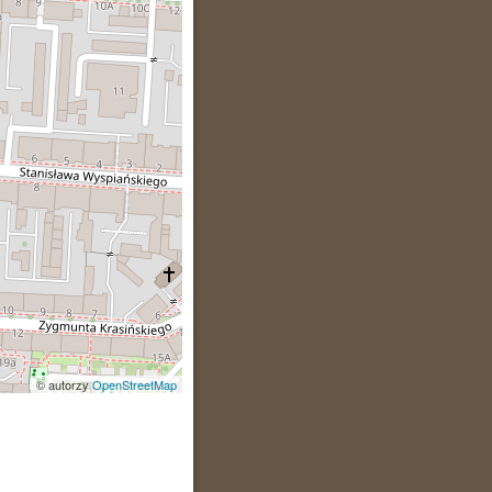
© autorzy
OpenStreetMap