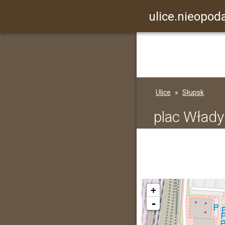
ulice.nieopoda
Ulice
Słupsk
plac Wład
+
-