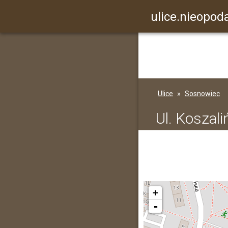
ulice.nieopoda
Ulice
Sosnowiec
Ul. Koszal
+
-