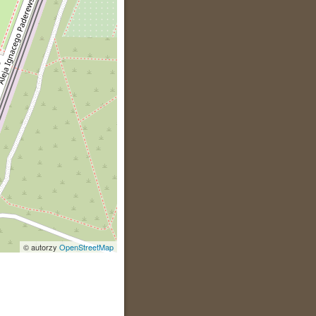
© autorzy
OpenStreetMap