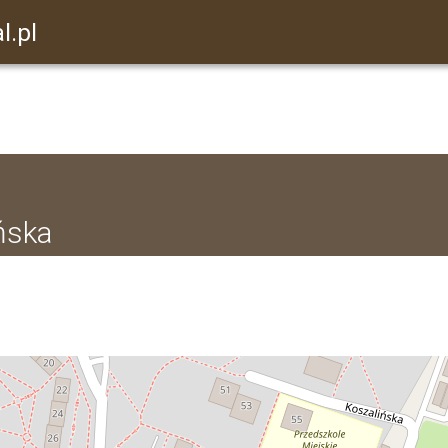
l.pl
ińska