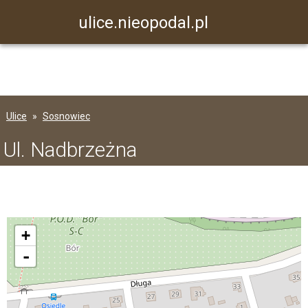
ulice.nieopodal.pl
Ulice
Sosnowiec
Ul. Nadbrzeżna
+
-