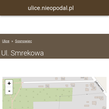
ulice.nieopodal.pl
Ulice
Sosnowiec
Ul. Smrekowa
+
-