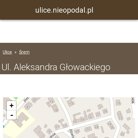
ulice.nieopodal.pl
Ulice
Śrem
Ul. Aleksandra Głowackiego
+
-