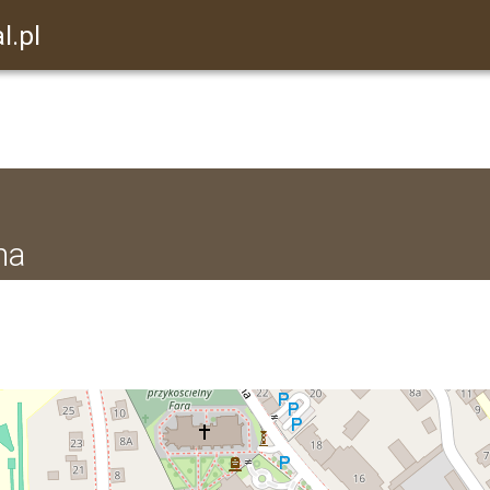
l.pl
na