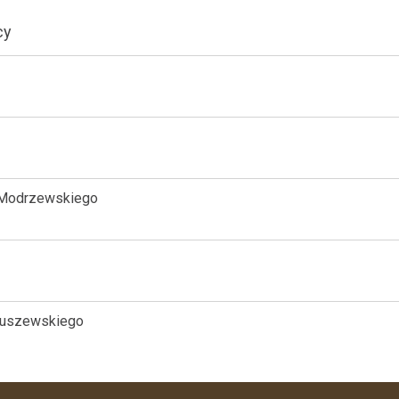
cy
a Modrzewskiego
atuszewskiego