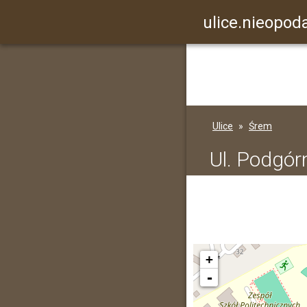
ulice.nieopoda
Ulice
Śrem
Ul. Podgór
+
-