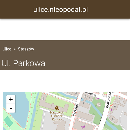
ulice.nieopodal.pl
Ulice
Staszów
Ul. Parkowa
+
-