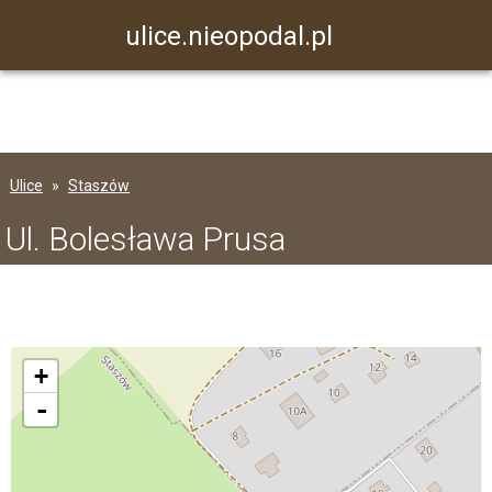
ulice.nieopodal.pl
Ulice
Staszów
Ul. Bolesława Prusa
+
-