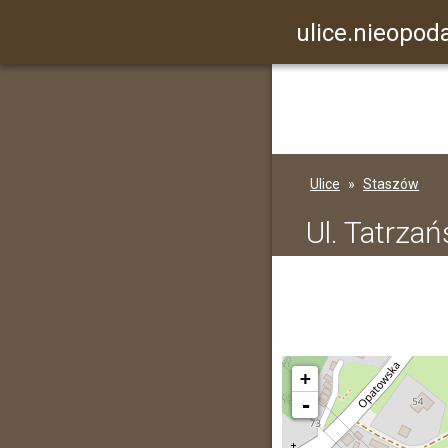
ulice.nieopoda
Ulice
Staszów
Ul. Tatrza
+
-