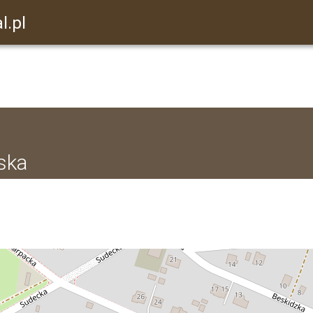
l.pl
ńska