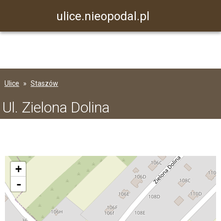
ulice.nieopodal.pl
Ulice
Staszów
Ul. Zielona Dolina
+
-