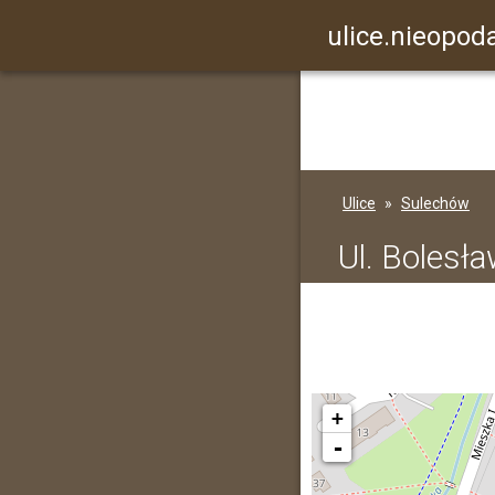
ulice.nieopoda
Ulice
Sulechów
Ul. Bolesł
+
-