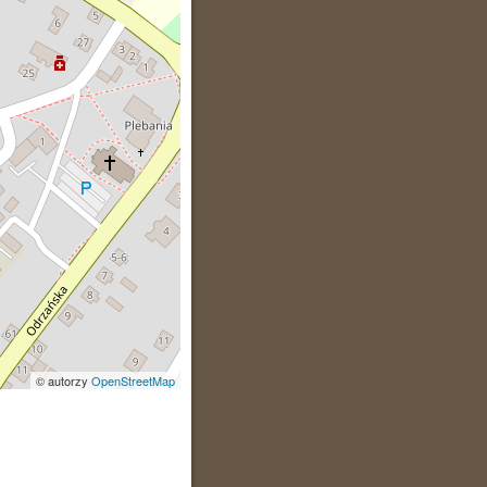
© autorzy
OpenStreetMap