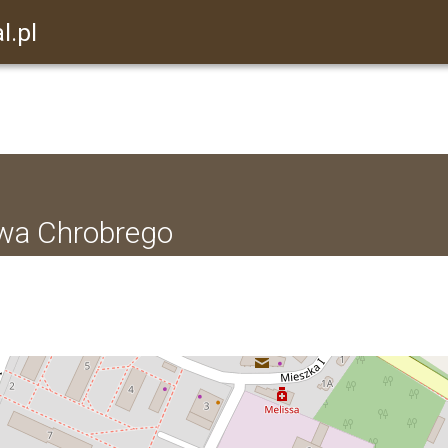
l.pl
awa Chrobrego