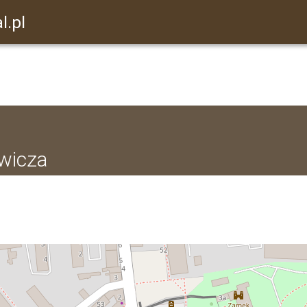
l.pl
ewicza