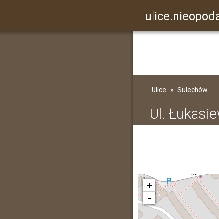
ulice.nieopoda
Ulice
Sulechów
Ul. Łukasi
+
-