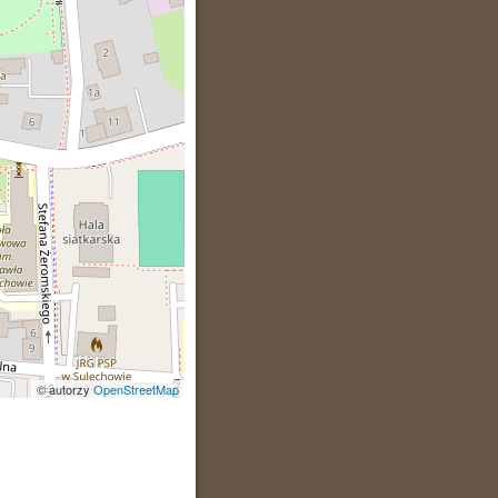
© autorzy
OpenStreetMap