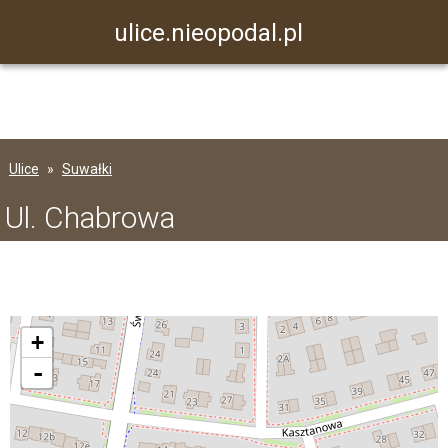
ulice.nieopodal.pl
Ulice
Suwałki
Ul. Chabrowa
+
-