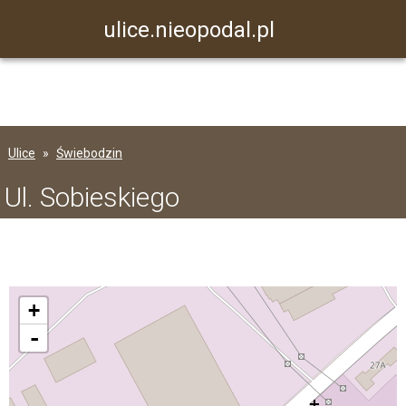
ulice.nieopodal.pl
Ulice
Świebodzin
Ul. Sobieskiego
+
-