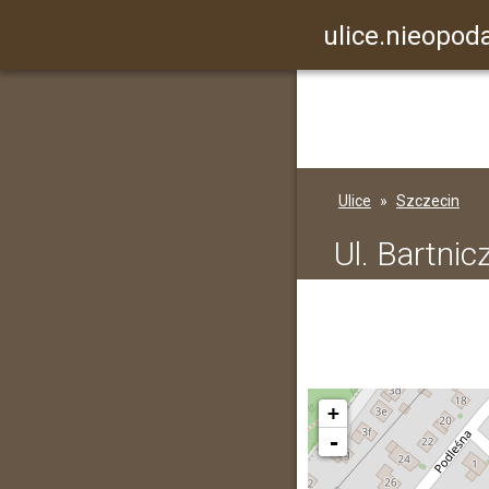
ulice.nieopoda
Ulice
Szczecin
Ul. Bartnic
+
-