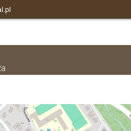
l.pl
za