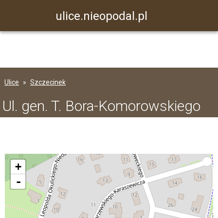
ulice.nieopodal.pl
Ulice
Szczecinek
Ul. gen. T. Bora-Komorowskiego
+
-