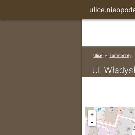
ulice.nieopoda
Ulice
Tarnobrzeg
Ul. Władys
+
-