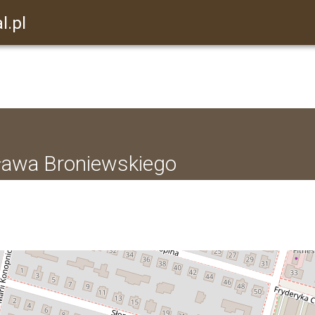
l.pl
ława Broniewskiego