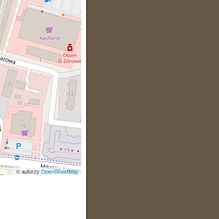
© autorzy
OpenStreetMap