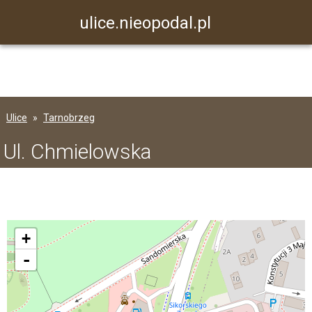
ulice.nieopodal.pl
Ulice
Tarnobrzeg
Ul. Chmielowska
+
-