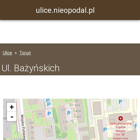
ulice.nieopodal.pl
Ulice
Toruń
Ul. Bażyńskich
+
-