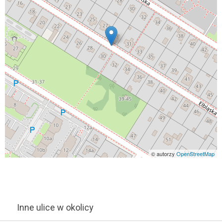
© autorzy
OpenStreetMap
Inne ulice w okolicy