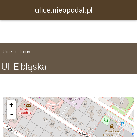
ulice.nieopodal.pl
Ulice
Toruń
Ul. Elbląska
+
-