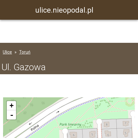
ulice.nieopodal.pl
Ulice
Toruń
Ul. Gazowa
+
-