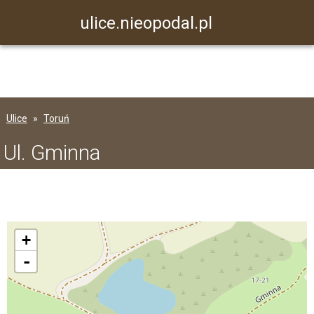
ulice.nieopodal.pl
Ulice
Toruń
Ul. Gminna
+
-