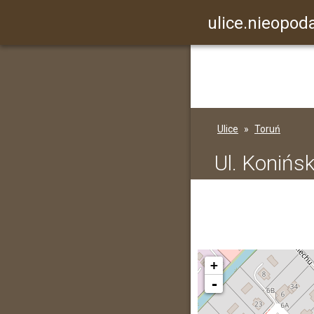
ulice.nieopoda
Ulice
Toruń
Ul. Konińs
+
-