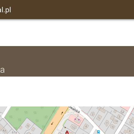
l.pl
ka