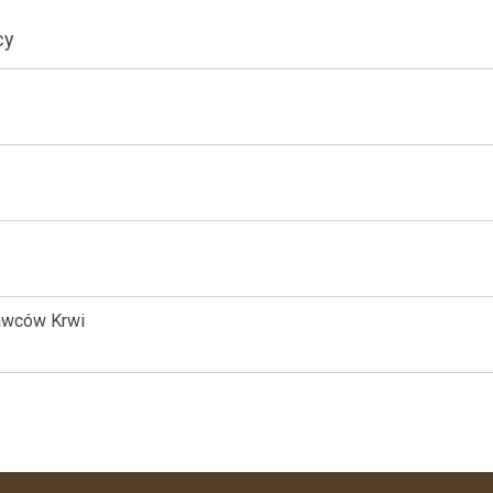
cy
awców Krwi