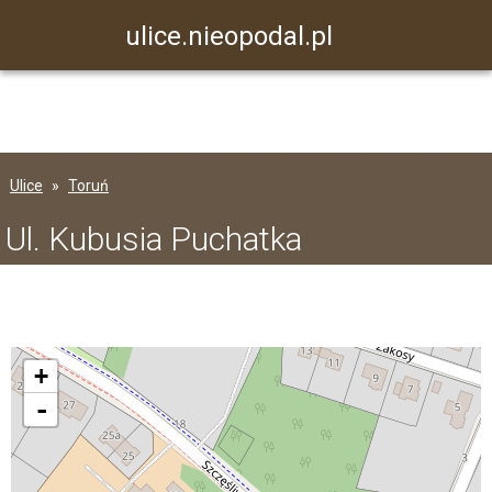
ulice.nieopodal.pl
Ulice
Toruń
Ul. Kubusia Puchatka
+
-