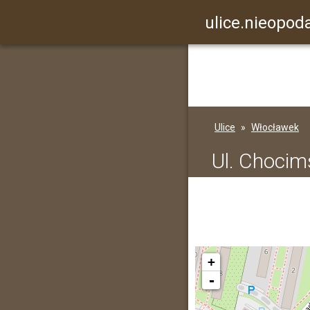
ulice.nieopoda
Ulice
Włocławek
Ul. Chocim
+
-