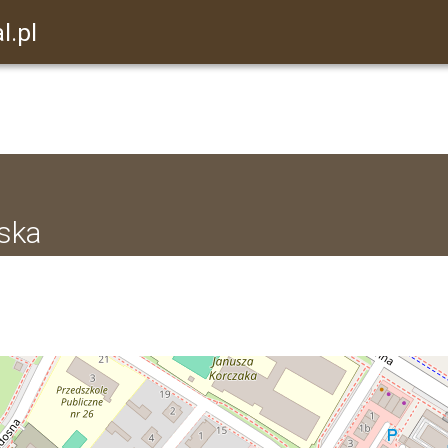
l.pl
ska