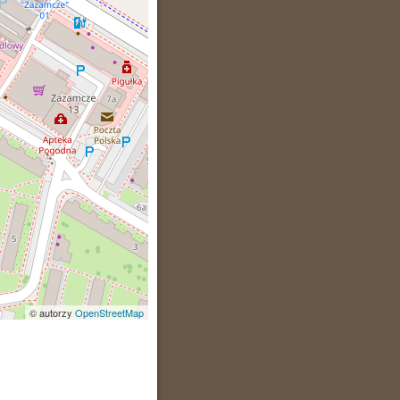
© autorzy
OpenStreetMap