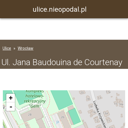
ulice.nieopodal.pl
Ulice
Wrocław
Ul. Jana Baudouina de Courtenay
+
-