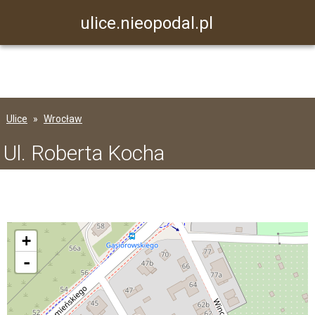
ulice.nieopodal.pl
Ulice
Wrocław
Ul. Roberta Kocha
+
-