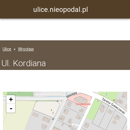
ulice.nieopodal.pl
Ulice
Wrocław
Ul. Kordiana
+
-