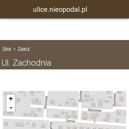
ulice.nieopodal.pl
Ulice
Zgierz
Ul. Zachodnia
+
-