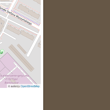
© autorzy
OpenStreetMap