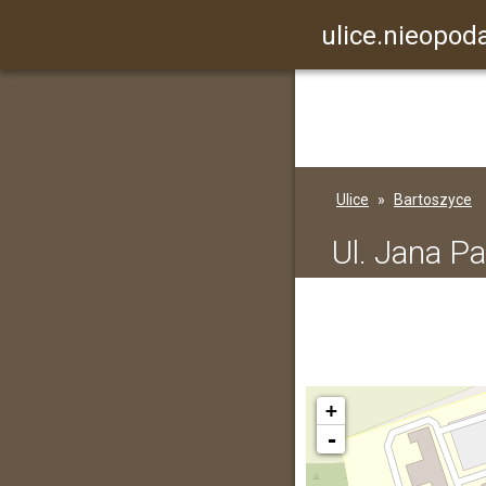
ulice.nieopoda
Ulice
Bartoszyce
Ul. Jana Pa
+
-