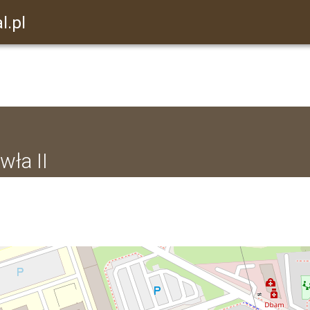
l.pl
wła II