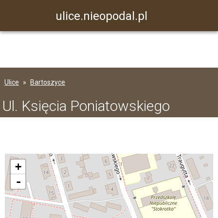
ulice.nieopodal.pl
Ulice
Bartoszyce
Ul. Księcia Poniatowskiego
+
-