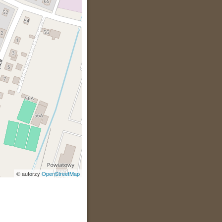
© autorzy
OpenStreetMap