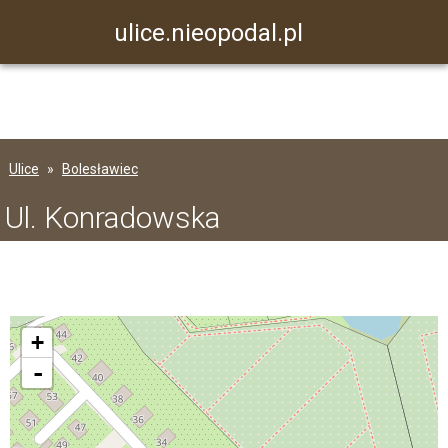
ulice.nieopodal.pl
Ulice
Bolesławiec
Ul. Konradowska
+
-