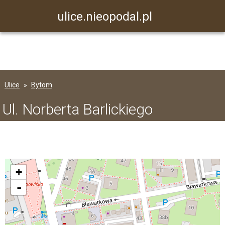
ulice.nieopodal.pl
Ulice
Bytom
Ul. Norberta Barlickiego
+
-