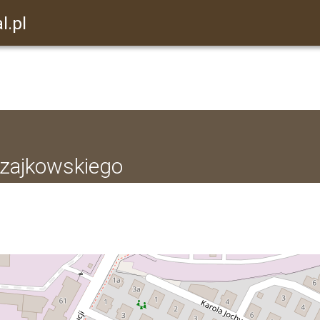
l.pl
 Czajkowskiego