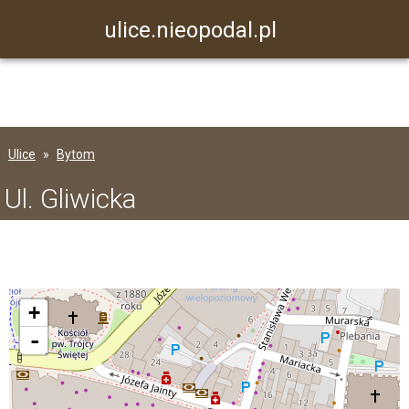
ulice.nieopodal.pl
Ulice
Bytom
Ul. Gliwicka
+
-