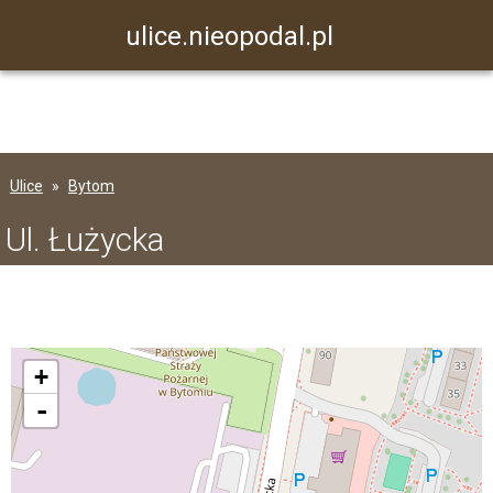
ulice.nieopodal.pl
Ulice
Bytom
Ul. Łużycka
+
-