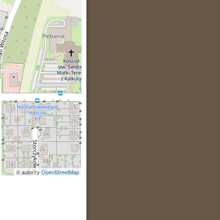
© autorzy
OpenStreetMap