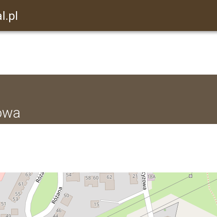
l.pl
owa