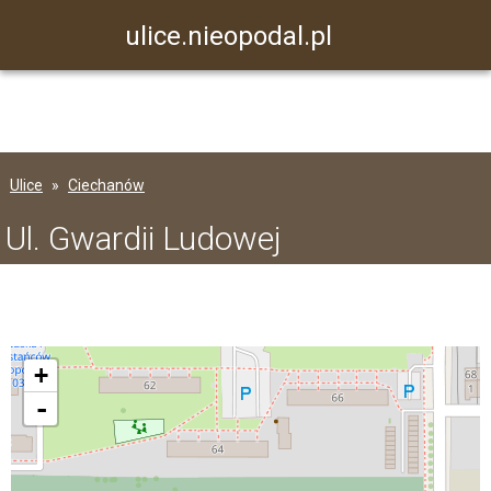
ulice.nieopodal.pl
Ulice
Ciechanów
Ul. Gwardii Ludowej
+
-