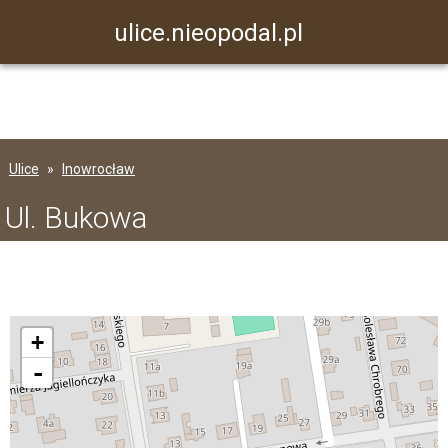
ulice.nieopodal.pl
Ulice
Inowrocław
Ul. Bukowa
+
-