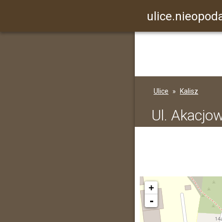
ulice.nieopoda
Ulice
Kalisz
Ul. Akacjo
+
-