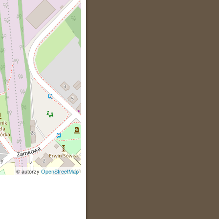
© autorzy
OpenStreetMap