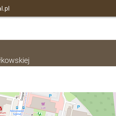
l.pl
ałkowskiej