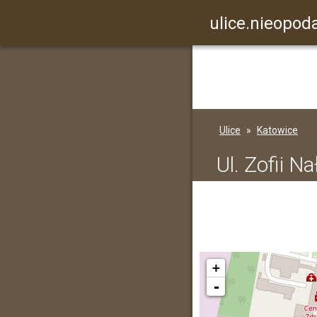
ulice.nieopoda
Ulice
Katowice
Ul. Zofii N
+
-