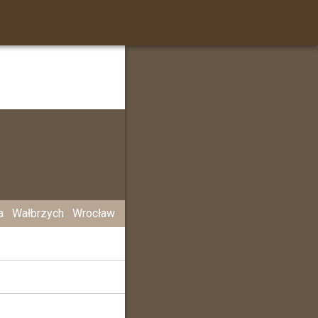
a
Wałbrzych
Wrocław