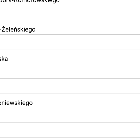
a Bora-Komorowskiego
a-Żeleńskiego
ska
roniewskiego