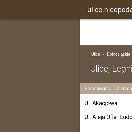
ulice.nieopoda
Ulice
Dolnośląskie
Ulice, Legn
Bolesławiec
Dzierżo
Ul. Akacjowa
Ul. Aleja Ofiar L