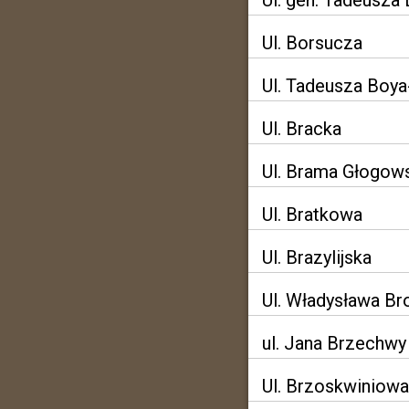
Ul. gen. Tadeusz
Ul. Borsucza
Ul. Tadeusza Boy
Ul. Bracka
Ul. Brama Głogow
Ul. Bratkowa
Ul. Brazylijska
Ul. Władysława B
ul. Jana Brzechwy
Ul. Brzoskwiniowa