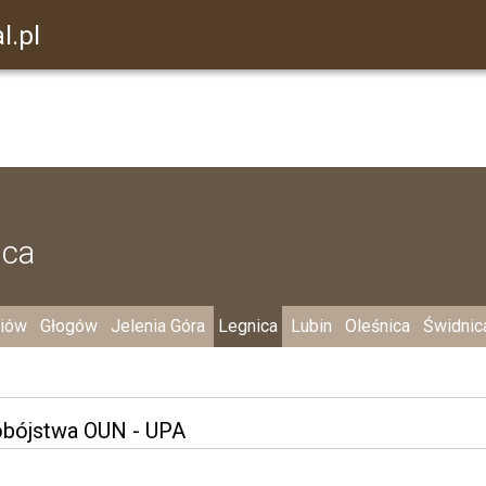
l.pl
ica
niów
Głogów
Jelenia Góra
Legnica
Lubin
Oleśnica
Świdnic
udobójstwa OUN - UPA