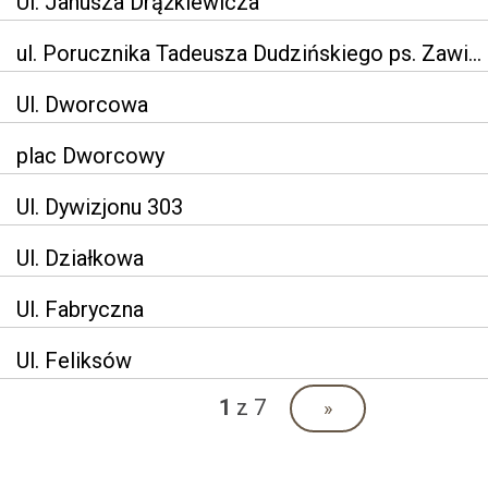
Ul. Janusza Drążkiewicza
ul. Porucznika Tadeusza Dudzińskiego ps. Zawieja
Ul. Dworcowa
plac Dworcowy
Ul. Dywizjonu 303
Ul. Działkowa
Ul. Fabryczna
Ul. Feliksów
1
z 7
»