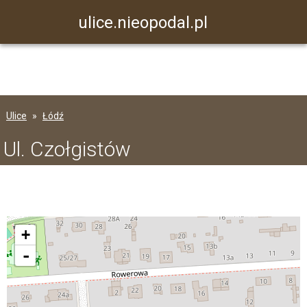
ulice.nieopodal.pl
Ulice
Łódź
Ul. Czołgistów
+
-