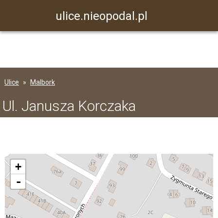
ulice.nieopodal.pl
Ulice
Malbork
Ul. Janusza Korczaka
+
-