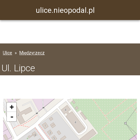
ulice.nieopodal.pl
Ulice
Międzyrzecz
Ul. Lipce
+
-